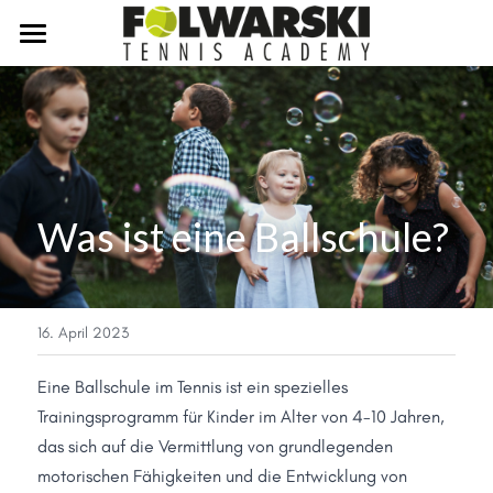
×
SHOPKATEGORIEN
Home
Training buchen
Blog
Ballschule
Was ist eine Ballschule?
Vahrendorf
Einloggen
/
Registrieren
Bendestorf
Winter 23/24 JUGEND
16. April 2023
Kontakt
Eine Ballschule im Tennis ist ein spezielles 
Trainingsprogramm für Kinder im Alter von 4-10 Jahren, 
das sich auf die Vermittlung von grundlegenden 
motorischen Fähigkeiten und die Entwicklung von 