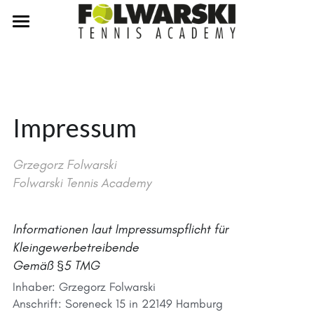
×
×
BLOG KATEGORIEN
SHOPKATEGORIEN
Home
Alle Kategorien
Training buchen
Blog
Ballschule
Impressum
Vahrendorf
Einloggen
/
Registrieren
Grzegorz Folwarski
Bendestorf
Folwarski Tennis Academy
Winter 23/24 JUGEND
Kontakt
Informationen laut Impressumspflicht für 
Kleingewerbetreibende
Gemäß §5 TMG
Inhaber: Grzegorz Folwarski
Anschrift: Soreneck 15 in 22149 Hamburg