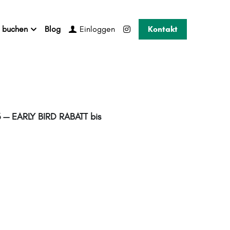
g buchen
Blog
Kontakt
Einloggen
 — EARLY BIRD RABATT bis